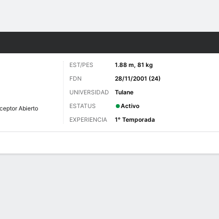
o
Más Deportes
EST/PES
1.88 m, 81 kg
FDN
28/11/2001 (24)
UNIVERSIDAD
Tulane
ESTATUS
Activo
ceptor Abierto
EXPERIENCIA
1° Temporada
 de Juegos