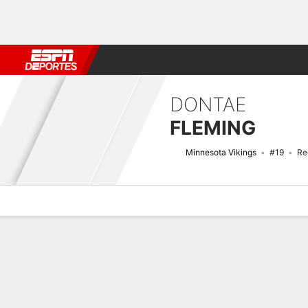
Fútbol
MLB
F. Americano
Básquetbol
WNBA
F1
Boxe
DONTAE
FLEMING
Minnesota Vikings
#19
Re
Perfil de Jugador
Noticias
Estadísticas
Bio
Splits
Resumen