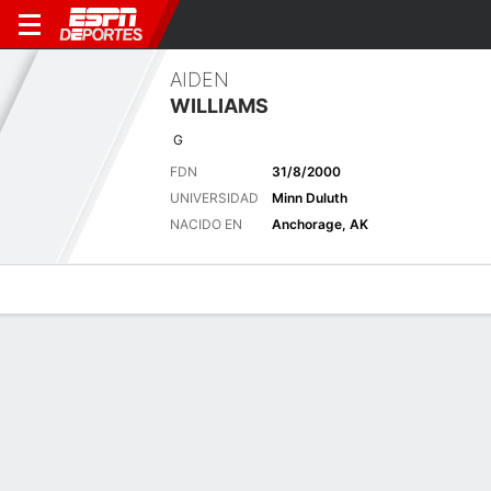
AIDEN
WILLIAMS
G
FDN
31/8/2000
UNIVERSIDAD
Minn Duluth
NACIDO EN
Anchorage, AK
Perfil de Jugador
Noticias
Bio
Últimas noticias
Ver Todo