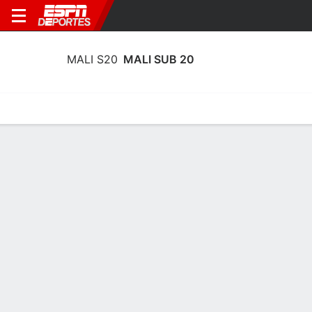
MALI S20
MALI SUB 20
Portada
Calendario
Resultados
Plantel
Estadísticas
MALI SUB 20
SOCCER
EFE