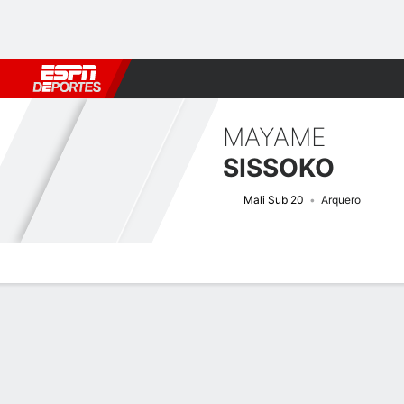
Fútbol
MLB
F. Americano
Básquetbol
WNBA
F1
Boxe
MAYAME
SISSOKO
Mali Sub 20
Arquero
Perfil de Jugador
Bio
Noticias
Partidos
Estadísticas