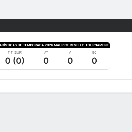
Watch
Juegos
ADÍSTICAS DE TEMPORADA 2026 MAURICE REVELLO TOURNAMENT
TIT (SUP)
AT
VI
GC
0 (0)
0
0
0