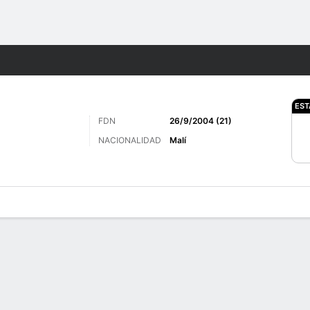
o
Más Deportes
EST
FDN
26/9/2004 (21)
NACIONALIDAD
Malí