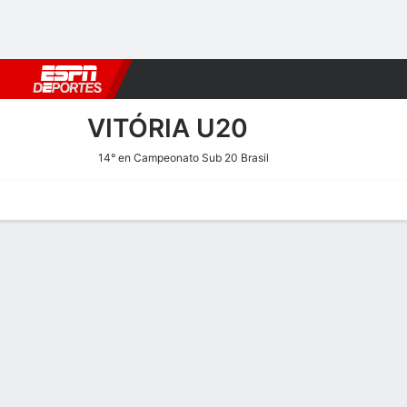
Fútbol
MLB
F. Americano
Básquetbol
WNBA
F1
Boxe
VITÓRIA U20
14° en Campeonato Sub 20 Brasil
Portada
Calendario
Resultados
Plantel
Estadísticas
Transf
Calendario
2
0
F