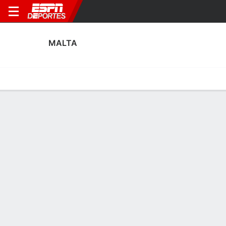
MALTA
Portada
Calendario
Resultados
Plantel
Estadísticas
Calendario
4° en FIFA Women's World Cup Qualifying - UEFA
3
0
1
4
4
0
F
F
F
TUR
MLT
MLT
SUI
NIR
WWCQ - UEFA
WWCQ - UEFA
WWCQ - UEFA
Posiciones WWCQ - UEFA 2026
EQUIPO
J
G
E
P
DIFF
PTS