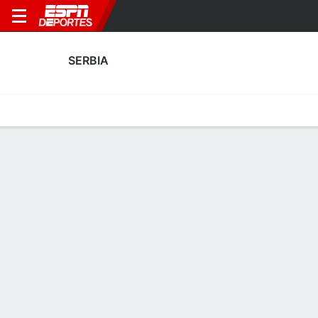
SERBIA
Portada
Calendario
Resultados
Plantel
Estadísticas
Calendario
4° en FIFA Women's World Cup Qualifying - UEFA
3
1
0
0
0
6
F
F
F
DEN
SRB
SRB
SWE
SRB
WWCQ - UEFA
WWCQ - UEFA
WWCQ - UEFA
Posiciones WWCQ - UEFA 2026
EQUIPO
J
G
E
P
DIFF
PTS