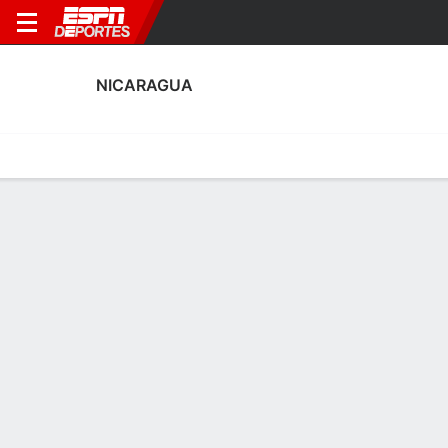
NICARAGUA
Portada
Calendario
Resultados
Plantel
Estadísticas
Líderes 2026
Amistoso Internacional Femenino
Goles
Asistencias
Lorena Gutierrez
A
0
Juegos
0
Asistencias
0
Yahoska Velazquez
A
0
Juegos
0
Asistencias
0