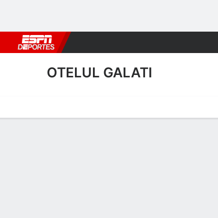
Fútbol
MLB
F. Americano
Básquetbol
WNBA
F1
Boxe
OTELUL GALATI
Portada
Calendario
Resultados
Plantel
Estadísticas
Transf
Calendario
OTELUL GAL
SOCCER
1
0
F