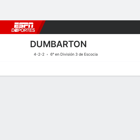
Fútbol
MLB
F. Americano
Básquetbol
WNBA
F1
Boxe
DUMBARTON
4-2-2
6° en División 3 de Escocia
Portada
Calendario
Resultados
Plantel
Estadísticas
Transf
Calendario
11/8
2:45 PM