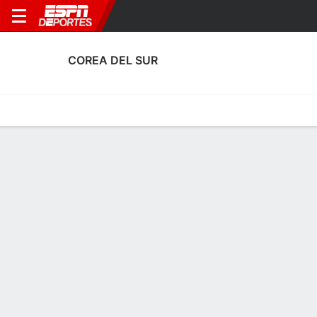
COREA DEL SUR
Portada
Calendario
Resultados
Plantel
Estadísticas
Calendario
3° en Copa Mundial FIFA
0
4
1
0
5
0
F
F
F
KOR
CIV
AUT
KOR
KOR
Amistosos
Amistosos
Amistosos
COREA DEL SUR
SOCCER