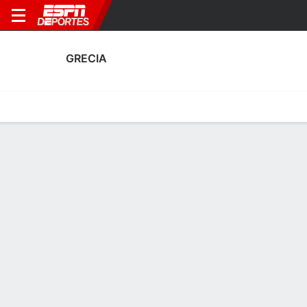
GRECIA
Portada
Calendario
Resultados
Plantel
Estadísticas
Calendario
0-0-0,
0
1
0
0
2
2
F
F
F
GRE
PAR
HUN
GRE
SWE
Amistosos
Amistosos
Amistosos
GRECIA
SOCCER