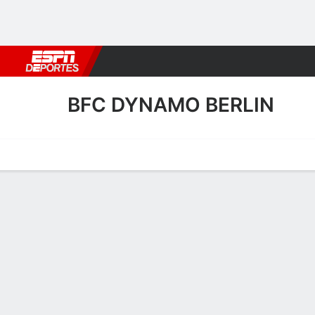
Fútbol
MLB
F. Americano
Básquetbol
WNBA
F1
Boxe
BFC DYNAMO BERLIN
Portada
Calendario
Resultados
Plantel
Estadísticas
Transf
Calendario
1
3
AET