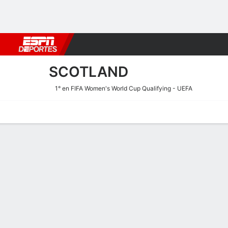
Fútbol
MLB
F. Americano
Básquetbol
WNBA
F1
Boxe
SCOTLAND
1° en FIFA Women's World Cup Qualifying - UEFA
Portada
Calendario
Resultados
Plantel
Estadísticas
Calendario de Scotland