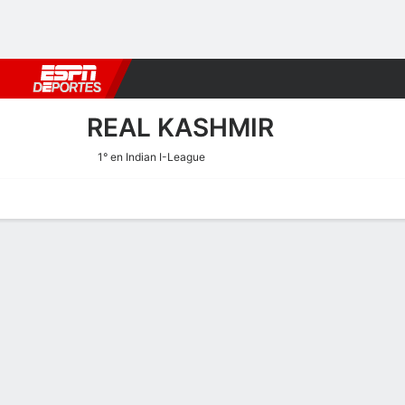
Fútbol
MLB
F. Americano
Básquetbol
WNBA
F1
Boxe
REAL KASHMIR
1° en Indian I-League
Portada
Calendario
Resultados
Plantel
Estadísticas
Transf
Calendario de Real Kashmi