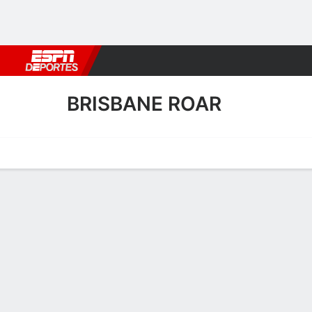
Fútbol
MLB
F. Americano
Básquetbol
WNBA
F1
Boxe
BRISBANE ROAR
Portada
Calendario
Resultados
Plantel
Estadísticas
Transf
Calendario de Brisbane Ro