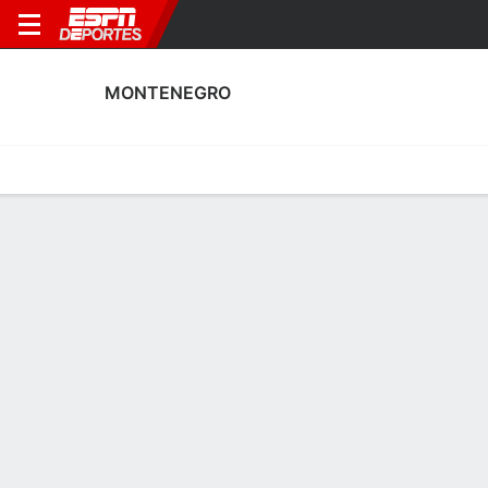
MONTENEGRO
Portada
Calendario
Resultados
Plantel
Estadísticas
Calendario de Montenegro