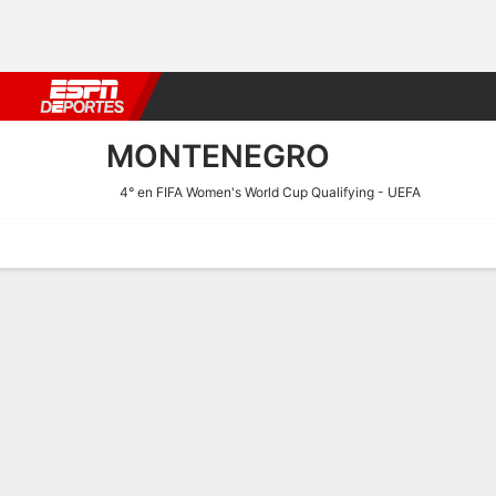
Fútbol
MLB
F. Americano
Básquetbol
WNBA
F1
Boxe
MONTENEGRO
4° en FIFA Women's World Cup Qualifying - UEFA
Portada
Calendario
Resultados
Plantel
Estadísticas
Plantel de Montenegro