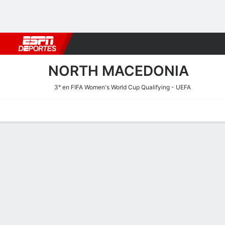
Fútbol
MLB
F. Americano
Básquetbol
WNBA
F1
Boxe
NORTH MACEDONIA
3° en FIFA Women's World Cup Qualifying - UEFA
Portada
Calendario
Resultados
Plantel
Estadísticas
Calendario de North Mace