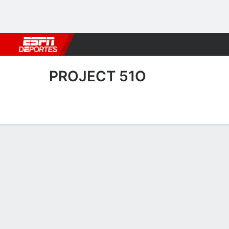
Fútbol
MLB
F. Americano
Básquetbol
WNBA
F1
Boxe
PROJECT 51O
Portada
Calendario
Resultados
Plantel
Estadísticas
Transf
Calendario de Project 51O