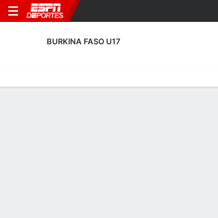
BURKINA FASO U17
Portada
Calendario
Resultados
Plantel
Estadísticas
Calendario de Burkina Faso U17