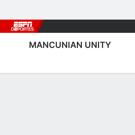
Fútbol
MLB
F. Americano
Básquetbol
WNBA
F1
Boxe
MANCUNIAN UNITY
Portada
Calendario
Resultados
Plantel
Estadísticas
Transf
Calendario de Mancunian U