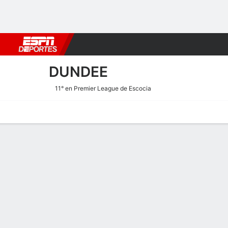
Fútbol
MLB
F. Americano
Básquetbol
WNBA
F1
Boxe
DUNDEE
11° en Premier League de Escocia
Portada
Calendario
Resultados
Plantel
Estadísticas
Transf
Calendario de Dundee