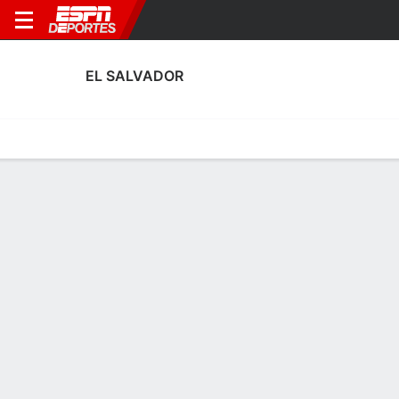
EL SALVADOR
Portada
Calendario
Resultados
Plantel
Estadísticas
Calendario de El Salvador
Septiembre, 2026
FECHA
PARTIDO
HORA
COMPETENCIA
Vie., 25 de Sep.
SLV
v
MTQ
P.A.
Concacaf Natio
Lun., 28 de Sep.
GUA
v
SLV
P.A.
Concacaf Natio