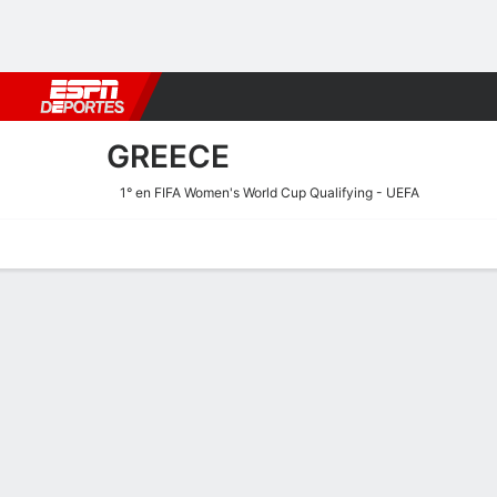
Fútbol
MLB
F. Americano
Básquetbol
WNBA
F1
Boxe
GREECE
1° en FIFA Women's World Cup Qualifying - UEFA
Portada
Calendario
Resultados
Plantel
Estadísticas
Calendario de Greece