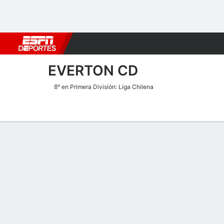
Fútbol
MLB
F. Americano
Básquetbol
WNBA
F1
Boxe
EVERTON CD
8° en Primera División: Liga Chilena
Portada
Calendario
Resultados
Plantel
Estadísticas
Transf
Calendario de Everton CD