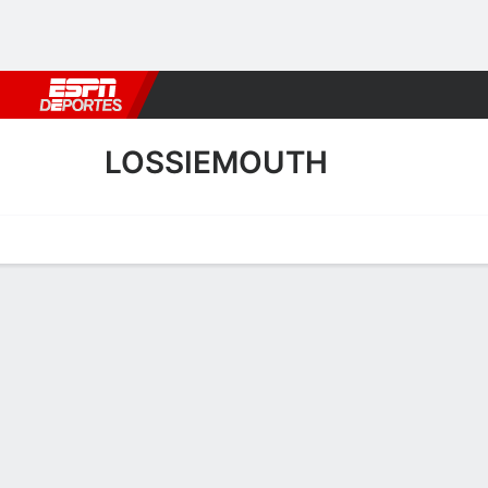
Fútbol
MLB
F. Americano
Básquetbol
WNBA
F1
Boxe
LOSSIEMOUTH
Portada
Calendario
Resultados
Plantel
Estadísticas
Transf
Calendario de Lossiemout