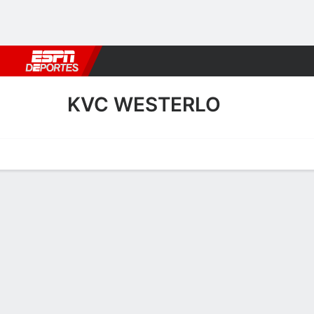
Fútbol
MLB
F. Americano
Básquetbol
WNBA
F1
Boxe
KVC WESTERLO
Portada
Calendario
Resultados
Plantel
Estadísticas
Transf
Calendario de KVC Wester