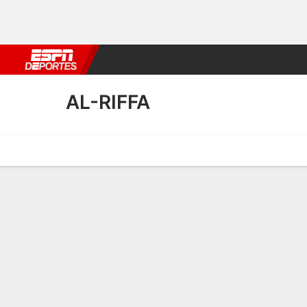
Fútbol
MLB
F. Americano
Básquetbol
WNBA
F1
Boxe
AL-RIFFA
Portada
Calendario
Resultados
Plantel
Estadísticas
Transf
Calendario de Al-Riffa