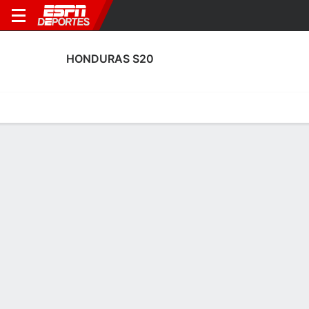
HONDURAS S20
Portada
Calendario
Resultados
Plantel
Estadísticas
Estadísticas de Goles de Honduras
Sub 20
Goles
Tarjetas
Rendimiento