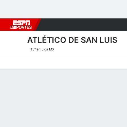
Fútbol
MLB
F. Americano
Básquetbol
WNBA
F1
Boxe
ATLÉTICO DE SAN LUIS
15° en Liga MX
Portada
Calendario
Resultados
Plantel
Estadísticas
Transf
Estadísticas de Rendimient
Goles