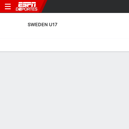
SWEDEN U17
Portada
Calendario
Resultados
Plantel
Estadísticas
Estadísticas de Goles de Sweden U17
Goles
Tarjetas
Rendimiento
Goleadores
Asistencias