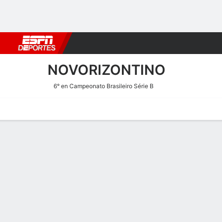
Fútbol
MLB
F. Americano
Básquetbol
WNBA
F1
Boxe
NOVORIZONTINO
6° en Campeonato Brasileiro Série B
Portada
Calendario
Resultados
Plantel
Estadísticas
Transf
Estadísticas de Goles de N
Goles