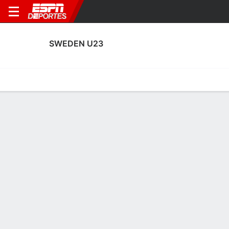
SWEDEN U23
Portada
Calendario
Resultados
Plantel
Estadísticas
Estadísticas de Tarjetas de Sweden
U23
Tarjetas
Goles
Rendimiento