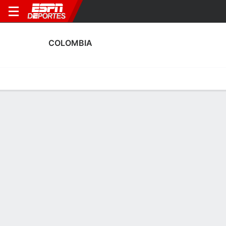
COLOMBIA
Portada
Calendario
Resultados
Plantel
Estadísticas
Estadísticas de Goles de Colombia
Goles
Tarjetas
Rendimiento
Goleadores
Asistencias