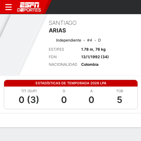
SANTIAGO
ARIAS
Independiente
#4
D
EST/PES
1.78 m, 76 kg
FDN
13/1/1992 (34)
NACIONALIDAD
Colombia
ESTADÍSTICAS DE TEMPORADA 2026 LPA
TIT (SUP)
G
A
TOB
0 (3)
0
0
5
Perfil de Jugador
Bio
Noticias
Partidos
Estadísticas