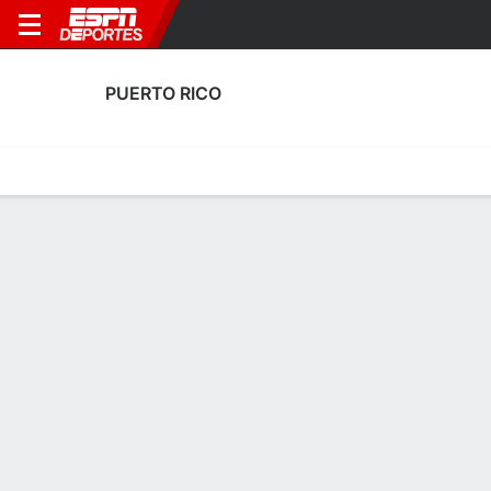
PUERTO RICO
Portada
Calendario
Resultados
Plantel
Estadísticas
Estadísticas de Goles de Puerto Rico
Goles
Tarjetas
Rendimiento
Goleadores
Asistencias