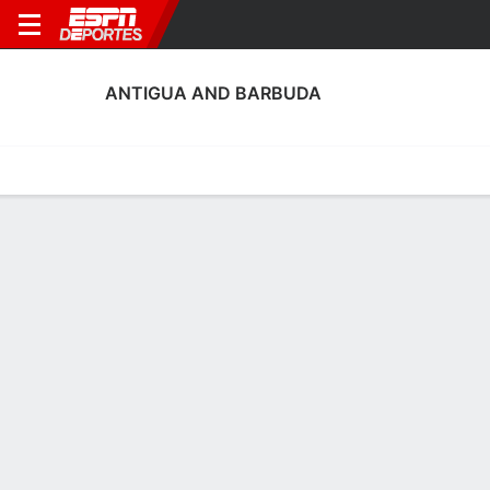
ANTIGUA AND BARBUDA
Portada
Calendario
Resultados
Plantel
Estadísticas
Estadísticas de Goles de Antigua and
Barbuda
Goles
Tarjetas
Rendimiento