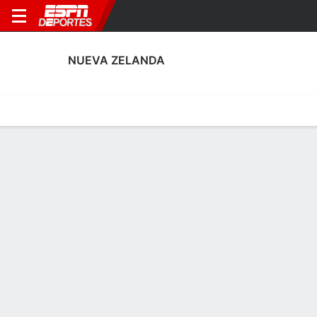
NUEVA ZELANDA
Portada
Calendario
Resultados
Plantel
Estadísticas
Estadísticas de Tarjetas de Nueva
Zelanda
Tarjetas
Goles
Rendimiento