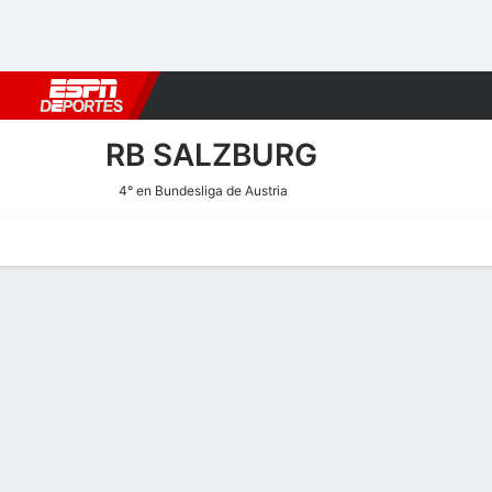
Fútbol
MLB
F. Americano
Básquetbol
WNBA
F1
Boxe
RB SALZBURG
4° en Bundesliga de Austria
Portada
Calendario
Resultados
Plantel
Estadísticas
Transf
Estadísticas de Goles de R
Goles