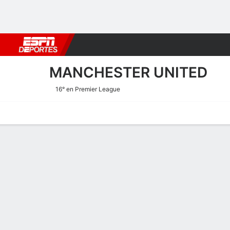
Fútbol
MLB
F. Americano
Básquetbol
WNBA
F1
Boxe
MANCHESTER UNITED
16° en Premier League
Portada
Calendario
Resultados
Plantel
Estadísticas
Transf
Estadísticas de Goles de 
Goles