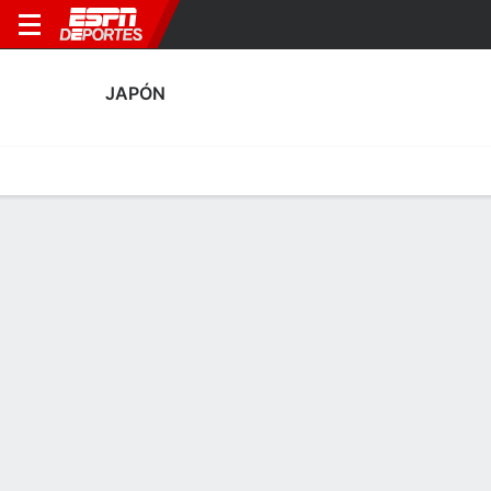
JAPÓN
Portada
Calendario
Resultados
Plantel
Estadísticas
Estadísticas de Tarjetas de Japón
Tarjetas
Goles
Rendimiento
Tarjetas