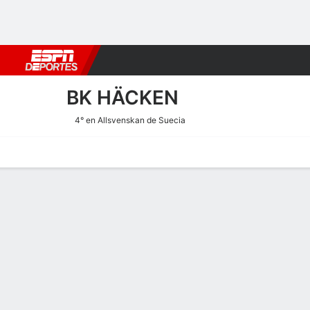
Fútbol
MLB
F. Americano
Básquetbol
WNBA
F1
Boxe
BK HÄCKEN
4° en Allsvenskan de Suecia
Portada
Calendario
Resultados
Plantel
Estadísticas
Transf
Estadísticas de Rendimien
Goles