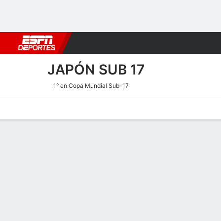
Fútbol
MLB
F. Americano
Básquetbol
WNBA
F1
Boxe
JAPÓN SUB 17
1° en Copa Mundial Sub-17
Portada
Calendario
Resultados
Plantel
Estadísticas
Estadísticas de Goles de J
Goles