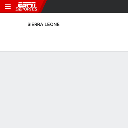
SIERRA LEONE
Portada
Calendario
Resultados
Plantel
Estadísticas
Estadísticas de Goles de Sierra Leone
Goles
Tarjetas
Rendimiento
Goleadores
Asistencias