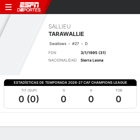
SALLIEU
TARAWALLIE
Swallows
#27
D
FDN
3/1/1995 (31)
NACIONALIDAD
Sierra Leona
ESTADÍSTICAS DE TEMPORADA 2026-27 CAF CHAMPIONS LEAGUE
TIT (SUP)
G
A
TOB
0 (0)
0
0
0
Perfil de Jugador
Bio
Noticias
Partidos
Estadísticas