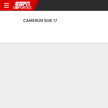
CAMERÚN SUB 17
Portada
Calendario
Resultados
Plantel
Estadísticas
Plantel de Camerún Sub 17
Arqueros
NOMBRE
POS
EDAD
EST
P
NAC
P
SB
S
G
Karl Tetcha
A
15
--
--
Camerún
--
--
--
--
1
Glory Missinga
A
--
--
--
Camerún
--
--
--
--
16