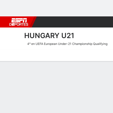
Fútbol
MLB
F. Americano
Básquetbol
WNBA
F1
Boxe
HUNGARY U21
4° en UEFA European Under-21 Championship Qualifying
Portada
Calendario
Resultados
Plantel
Estadísticas
Plantel de Hungary U21