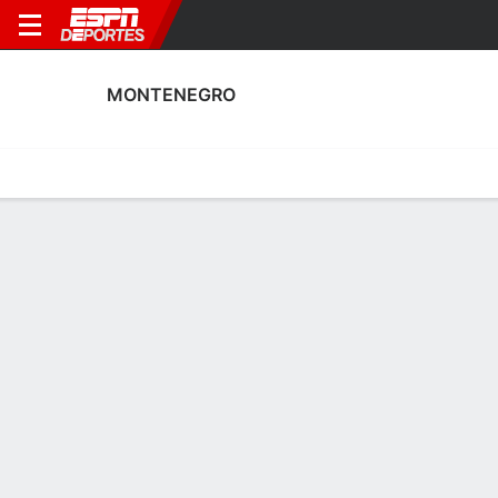
MONTENEGRO
Portada
Calendario
Resultados
Plantel
Estadísticas
Plantel de Montenegro
Arqueros
NOMBRE
POS
EDAD
EST
P
NAC
AP
SUB
Anastasija Krstovic
A
23
--
--
Montenegro
1
1
Ajsa Kalac
A
20
--
--
Montenegro
5
0