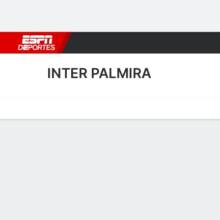
Fútbol
MLB
F. Americano
Básquetbol
WNBA
F1
Boxe
INTER PALMIRA
Portada
Calendario
Resultados
Plantel
Estadísticas
Transf
Plantel de Inter Palmira